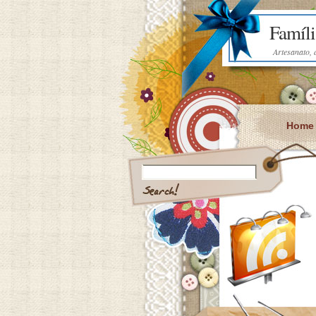
Famíli
Artesanato, 
Home