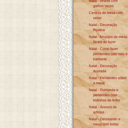
Natal - Árvore com
galhos secos
Centros de mesa com
velas
Natal - Decoração
Rústica
Natal - Arranjos de mesa
fáceis de fazer
Natal - Como fazer
pendentes com cola e
barbante ...
Natal - Decoração
dourada
Natal - Pendentes sobre
a mesa
Natal - Guirlanda e
pendentes com
bolinhas de feltro
Natal - Árvores de
artistas
Natal - Decorando a
mesa com bolas