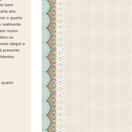
ito bem.
arte dos
rar o quarto
o realmente
ciam nosso
idos ou
mais alegre e
tá presente
bientes.
 quarto