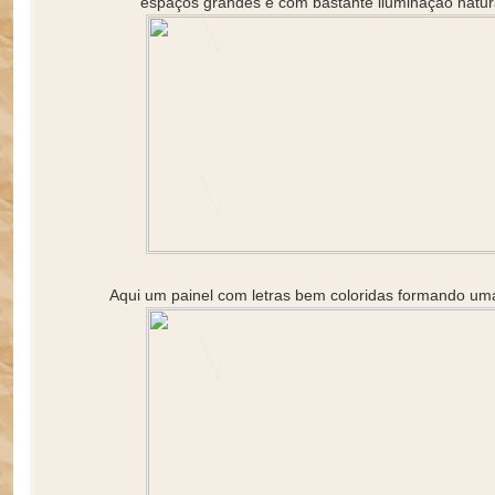
espaços grandes e com bastante iluminação natur
Aqui um painel com letras bem coloridas formando um