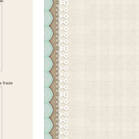
al.
a frase