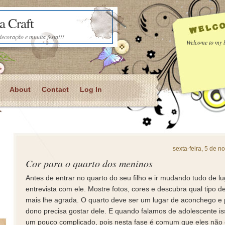
a Craft
decoração e muuita festa!!!
Welcome to my b
About
Contact
Log In
sexta-feira, 5 de 
Cor para o quarto dos meninos
Antes de entrar no quarto do seu filho e ir mudando tudo de l
entrevista com ele. Mostre fotos, cores e descubra qual tipo 
mais lhe agrada. O quarto deve ser um lugar de aconchego e 
dono precisa gostar dele. E quando falamos de adolescente i
um pouco complicado, pois nesta fase é comum que eles não