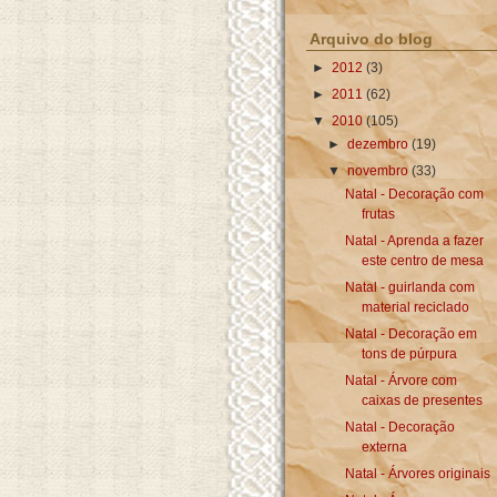
Arquivo do blog
►
2012
(3)
►
2011
(62)
▼
2010
(105)
►
dezembro
(19)
▼
novembro
(33)
Natal - Decoração com
frutas
Natal - Aprenda a fazer
este centro de mesa
Natal - guirlanda com
material reciclado
Natal - Decoração em
tons de púrpura
Natal - Árvore com
caixas de presentes
Natal - Decoração
externa
Natal - Árvores originais