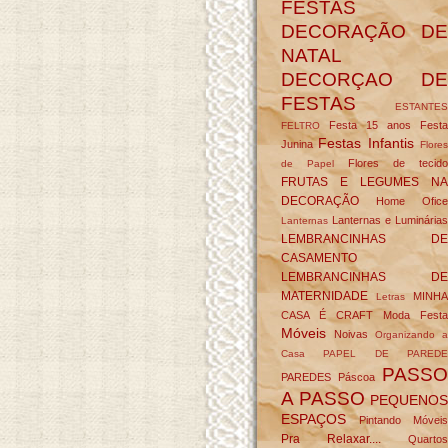
FESTAS
DECORAÇÃO DE
NATAL
DECORÇAO DE
FESTAS
ESTANTES
Festa 15 anos
Festa
FELTRO
Festas Infantis
Junina
Flore
Flores de tecido
de Papel
FRUTAS E LEGUMES NA
DECORAÇÃO
Home Ofice
Lanternas e Luminárias
Lanternas
LEMBRANCINHAS DE
CASAMENTO
LEMBRANCINHAS DE
MATERNIDADE
MINHA
Letras
CASA É CRAFT
Moda Festa
Móveis
Noivas
Organizando a
Casa
PAPEL DE PARED
PASSO
PAREDES
Páscoa
A PASSO
PEQUENOS
ESPAÇOS
Pintando Móveis
Pra Relaxar....
Quartos