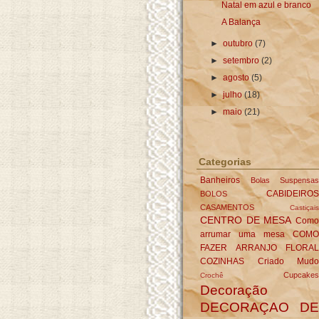
Natal em azul e branco
A Balança
►
outubro
(7)
►
setembro
(2)
►
agosto
(5)
►
julho
(18)
►
maio
(21)
Categorias
Banheiros
Bolas Suspensas
CABIDEIROS
BOLOS
CASAMENTOS
Castiçais
CENTRO DE MESA
Com
arrumar uma mesa
COMO
FAZER ARRANJO FLORAL
COZINHAS
Criado Mudo
Cupcakes
Crochê
Decoração
DECORAÇAO DE