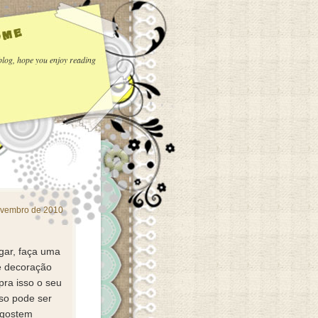
log, hope you enjoy reading
novembro de 2010
ugar, faça uma
de decoração
pra isso o seu
sso pode ser
 gostem